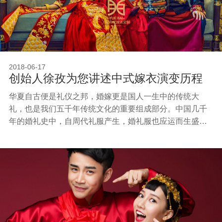
的耦荷色、象牙白、灰蓝色、蟹花青。整个系列作品刺绣
纹样灵感来源于中国传统建筑中的窗棂，一窗一景，景景
不同，将中国传统窗棂文化融入服装设计中。结构中加入
腰封、马面裙、绳结等中国元素，在时尚与传统中找到合
适的平衡点。
2018-06-17
创始人徐孜为您讲述中式嫁衣演变历程
华夏自古便是礼仪之邦，婚嫁更是国人一生中的传统大
礼，也是我们五千年传统文化的重要组成部分。中国几千
年的婚礼史中，自周代礼服产生，婚礼服也应运而生盛行
起来。