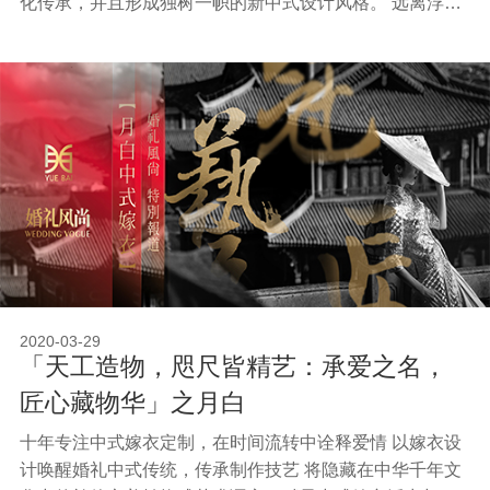
化传承，并且形成独树一帜的新中式设计风格。 远离浮夸
的美感，在平衡中沉淀自我，追求真实、精致和低调的奢
华。当下无论在婚礼还是生活中，中国风，国潮几乎已成
为每个中国人婚礼上，或衣橱中的必备单品，月白的出
现，赋予了中式服饰新的时尚色彩，让时尚潮流与传统文
化完美融汇并存。
2020-03-29
「天工造物，咫尺皆精艺：承爱之名，
匠心藏物华」之月白
十年专注中式嫁衣定制，在时间流转中诠释爱情 以嫁衣设
计唤醒婚礼中式传统，传承制作技艺 将隐藏在中华千年文