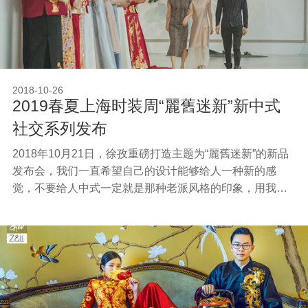
2018-10-26
2019春夏上海时装周“麗舊迷新”新中式
社交系列发布
2018年10月21日，徐孜重磅打造主题为“麗舊迷新”的新品
发布会，我们一直希望自己的设计能够给人一种新的感
觉，不要给人中式一定就是那种老派风格的印象，用我的
设计手法给人一个创新的中式认知。 月白2019春夏系列：
「麗舊.迷新」，灵感来源于东方绘画艺术素材；崇山峻
岭、千年松、柏、山峦叠翠、云雾飘渺，松树的坚韧与云
雾的柔和，呈刚柔并济的状态，也正符合中国当代女性外
柔内刚的特质。体现当代女性内敛，略带理性，对生活品
质有较高的追求，在色彩上选用柔和、稳重、低调、和谐