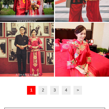
1
2
3
4
>