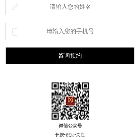
咨询预约
长按•识别•关注