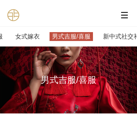
男式吉服/喜服
服
女式嫁衣
新中式社交
男式吉服/喜服