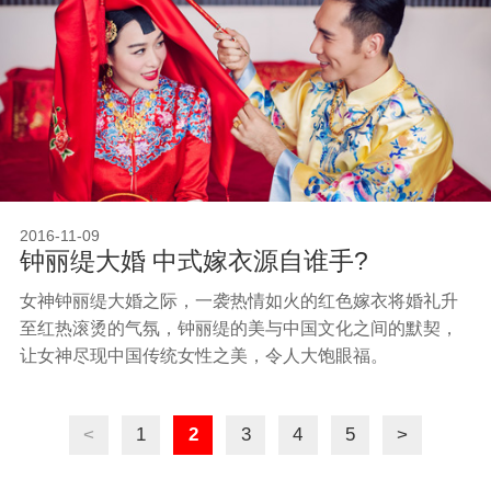
2016-11-09
钟丽缇大婚 中式嫁衣源自谁手?
女神钟丽缇大婚之际，一袭热情如火的红色嫁衣将婚礼升
至红热滚烫的气氛，钟丽缇的美与中国文化之间的默契，
让女神尽现中国传统女性之美，令人大饱眼福。
<
1
2
3
4
5
>