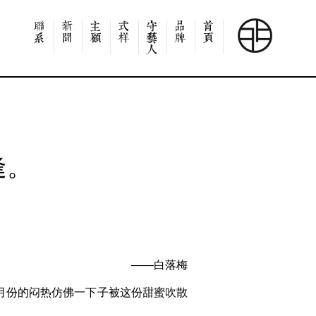
逢。
——白落梅
月份的闷热仿佛一下子被这份甜蜜吹散