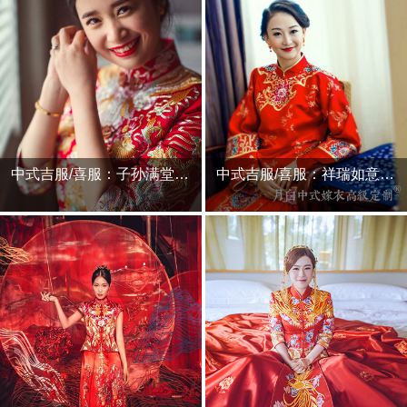
中式吉服/喜服：子孙满堂·娴蕴
中式吉服/喜服：祥瑞如意·凤笙