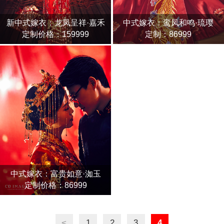
新中式嫁衣：龙凤呈祥·嘉禾
中式嫁衣：鸾凤和鸣·琉璎
定制价格：159999
定制：86999
中式嫁衣：富贵如意·洳玉
定制价格：86999
<
1
2
3
4