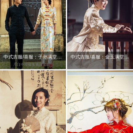
中式吉服/喜服：子孙满堂·沐瑶
中式吉服/喜服：金玉满堂·流光