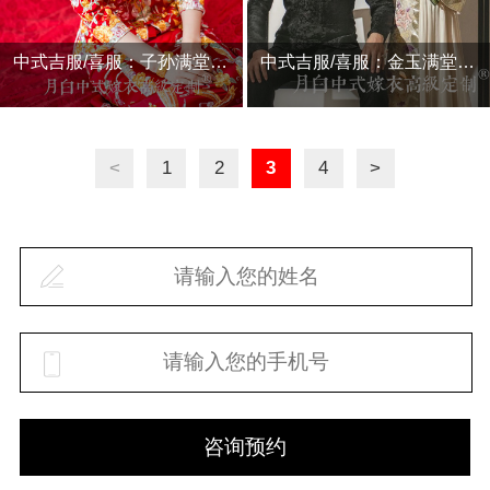
中式吉服/喜服：子孙满堂·凤羽
中式吉服/喜服：金玉满堂·凤衾
<
1
2
3
4
>
咨询预约