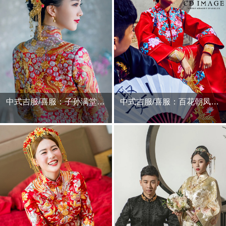
中式吉服/喜服：子孙满堂·枠芳
中式吉服/喜服：百花朝凤·含萦