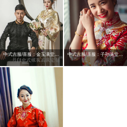
中式吉服/喜服：金玉满堂·凤衾
中式吉服/喜服：子孙满堂·娴蕴