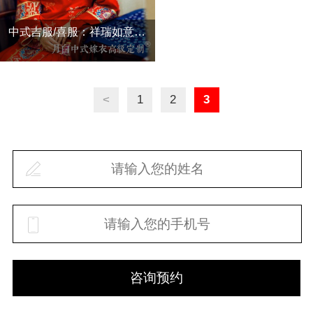
中式吉服/喜服：祥瑞如意·凤笙
<
1
2
3
咨询预约