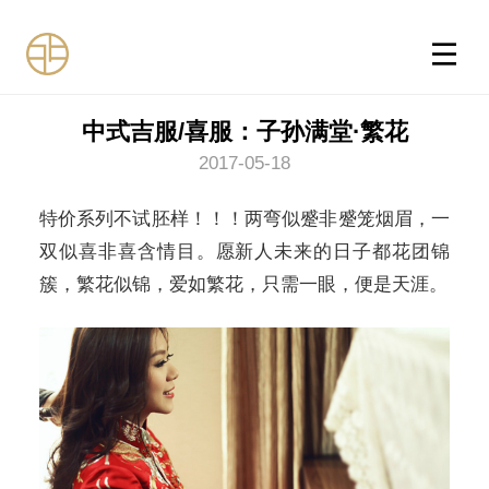
中式吉服/喜服：子孙满堂·繁花
2017-05-18
特价系列不试胚样！！！两弯似蹙非蹙笼烟眉，一
双似喜非喜含情目。愿新人未来的日子都花团锦
簇，繁花似锦，爱如繁花，只需一眼，便是天涯。